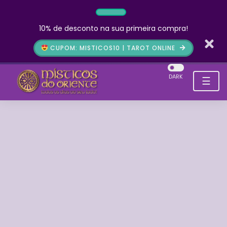
10% de desconto na sua primeira compra!
CUPOM: MISTICOS10 | TAROT ONLINE
DARK
☰