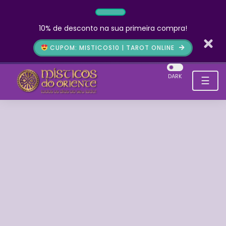
10% de desconto na sua primeira compra!
CUPOM: MISTICOS10 | TAROT ONLINE
DARK
☰