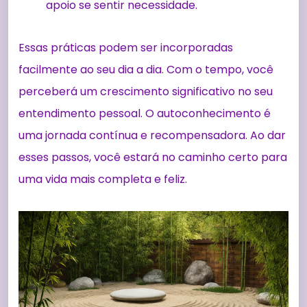
apoio se sentir necessidade.
Essas práticas podem ser incorporadas
facilmente ao seu dia a dia. Com o tempo, você
perceberá um crescimento significativo no seu
entendimento pessoal. O autoconhecimento é
uma jornada contínua e recompensadora. Ao dar
esses passos, você estará no caminho certo para
uma vida mais completa e feliz.