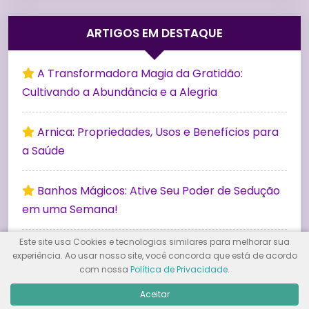
ARTIGOS EM DESTAQUE
A Transformadora Magia da Gratidão:
Cultivando a Abundância e a Alegria
Arnica: Propriedades, Usos e Benefícios para
a Saúde
Banhos Mágicos: Ative Seu Poder de Sedução
em uma Semana!
Este site usa Cookies e tecnologias similares para melhorar sua
Descobrindo a Essência Espiritual: Uma
experiência. Ao usar nosso site, você concorda que está de acordo
Jornada em Busca de Significado e
com nossa
Política de Privacidade
.
Transcendência
Aceitar