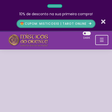
10% de desconto na sua primeira compra!
CUPOM: MISTICOS10 | TAROT ONLINE
DARK
☰