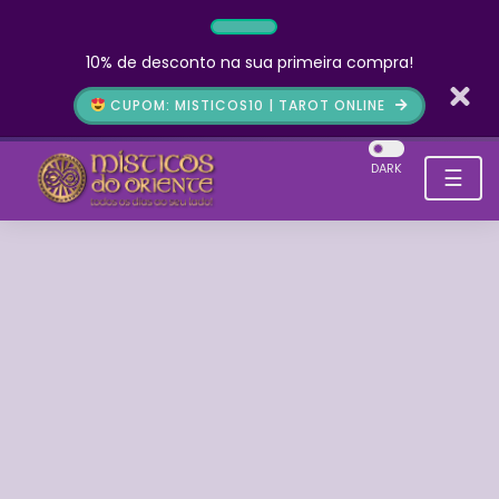
10% de desconto na sua primeira compra!
CUPOM: MISTICOS10 | TAROT ONLINE
DARK
☰