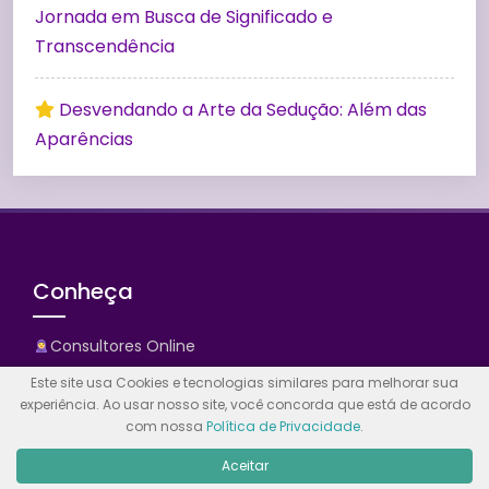
Jornada em Busca de Significado e
Transcendência
Desvendando a Arte da Sedução: Além das
Aparências
Conheça
Consultores Online
Este site usa Cookies e tecnologias similares para melhorar sua
Horóscopo
experiência. Ao usar nosso site, você concorda que está de acordo
com nossa
Política de Privacidade
.
Cadastro
Aceitar
Contato