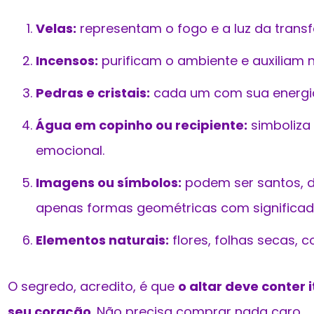
Velas:
representam o fogo e a luz da trans
Incensos:
purificam o ambiente e auxiliam n
Pedras e cristais:
cada um com sua energia
Água em copinho ou recipiente:
simboliza 
emocional.
Imagens ou símbolos:
podem ser santos, de
apenas formas geométricas com significad
Elementos naturais:
flores, folhas secas, 
O segredo, acredito, é que
o altar deve conter 
seu coração
. Não precisa comprar nada caro.