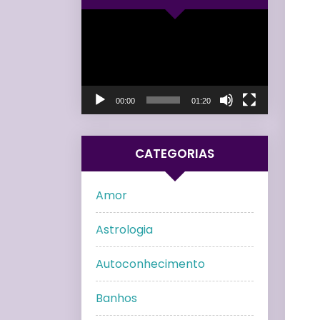
Tocador
de
vídeo
00:00
01:20
CATEGORIAS
Amor
Astrologia
Autoconhecimento
Banhos