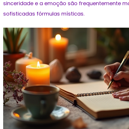
sinceridade e a emoção são frequentemente m
sofisticadas fórmulas místicas.