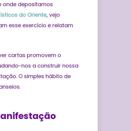
ço onde depositamos
ísticos do Oriente
, vejo
am esse exercício e relatam
ever cartas promovem o
judando-nos a construir nossa
stação. O simples hábito de
anseios.
manifestação