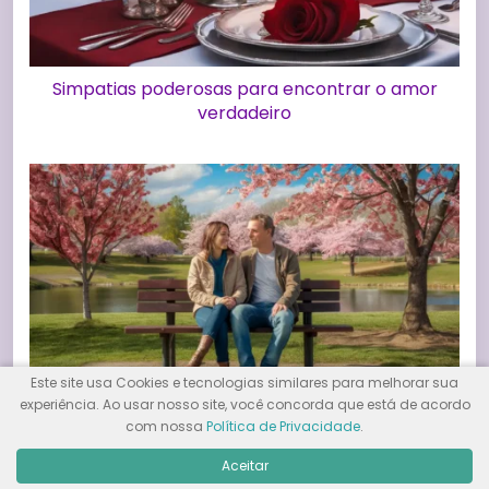
Simpatias poderosas para encontrar o amor
verdadeiro
Este site usa Cookies e tecnologias similares para melhorar sua
experiência. Ao usar nosso site, você concorda que está de acordo
Dicas de Amor: Como Fortalecer Seus
com nossa
Política de Privacidade
.
Relacionamentos
Aceitar