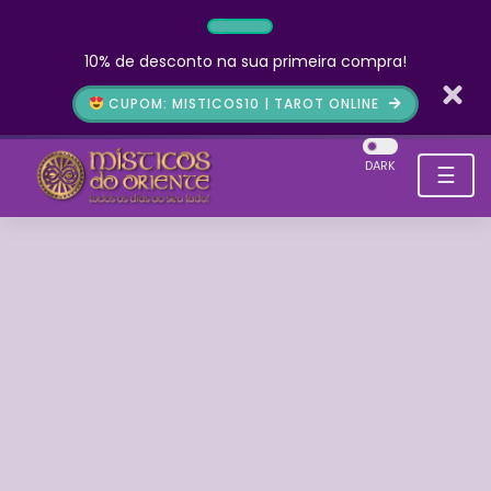
10% de desconto na sua primeira compra!
CUPOM: MISTICOS10 | TAROT ONLINE
DARK
☰