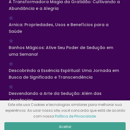
A Transformadora Magia da Gratidão: Cultivando a
Abundância e a Alegria
Arnica: Propriedades, Usos e Benefícios para a
Saúde
Banhos Mágicos: Ative Seu Poder de Sedução em
uma Semana!
Descobrindo a Essência Espiritual: Uma Jornada em
Busca de Significado e Transcendência
Desvendando a Arte da Sedução: Além das
Aparências
Este site usa Cookies e tecnologias similares para melhorar sua
experiência. Ao usar nosso site, você concorda que está de acordo
com nossa
Política de Privacidade
.
© Copyright 2023 - Misticos do Oriente ® - Todos os direitos
reservados.
Aceitar