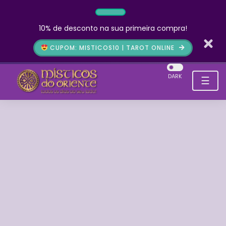
10% de desconto na sua primeira compra!
CUPOM: MISTICOS10 | TAROT ONLINE
DARK
☰