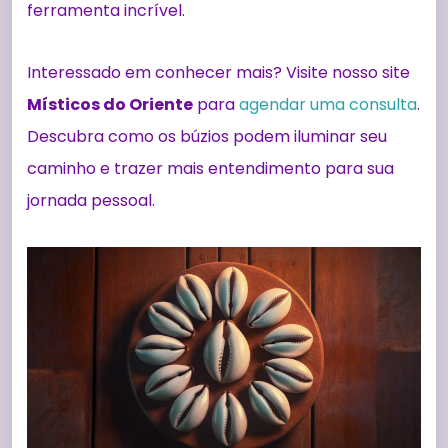
ferramenta incrível.
Interessado em conhecer mais? Visite nosso site
Místicos do Oriente
para
agendar uma consulta
.
Descubra como os búzios podem iluminar seu
caminho e trazer mais entendimento para sua
jornada pessoal.