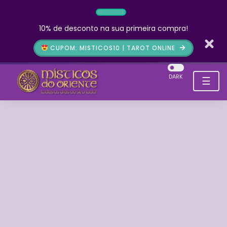
10% de desconto na sua primeira compra!
CUPOM: MISTICOS10 | TAROT ONLINE
DARK
☰