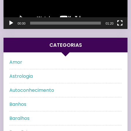
00:00
01:20
CATEGORIAS
Amor
Astrologia
Autoconhecimento
Banhos
Baralhos