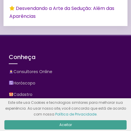
Desvendando a Arte da Sedução: Além das
Aparências
Conheça
Consultores Online
Horóscopo
Cadastro
Este site usa Cookies e tecnologias similares para melhorar sua
Contato
experiência. Ao usar nosso site, você concorda que está de acordo
com nossa
Política de Privacidade
.
Promoções
Aceitar
Comprar Creditos