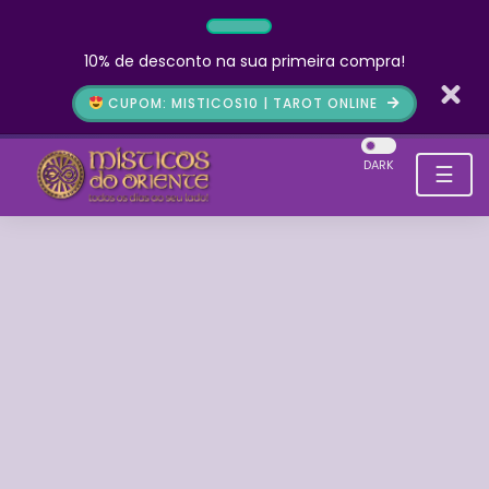
10% de desconto na sua primeira compra!
CUPOM: MISTICOS10 | TAROT ONLINE
DARK
☰