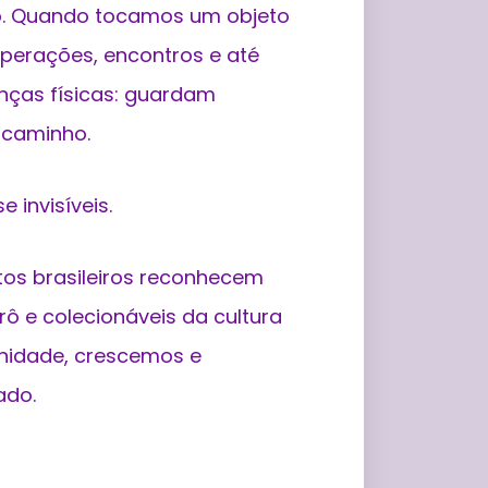
ão. Quando tocamos um objeto
uperações, encontros e até
nças físicas: guardam
 caminho.
 invisíveis.
tos brasileiros reconhecem
rô e colecionáveis da cultura
nidade, crescemos e
ado.