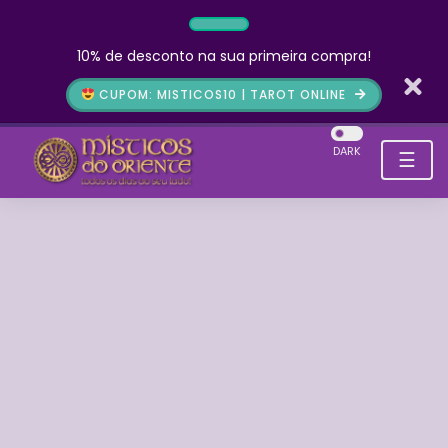
10% de desconto na sua primeira compra!
CUPOM: MISTICOS10 | TAROT ONLINE
DARK
☰