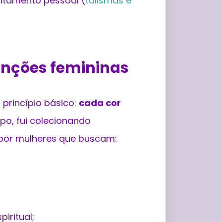
ntamento pessoal (
talismãs e
tenções femininas
 princípio básico:
cada cor
po, fui colecionando
 por mulheres que buscam:
piritual;