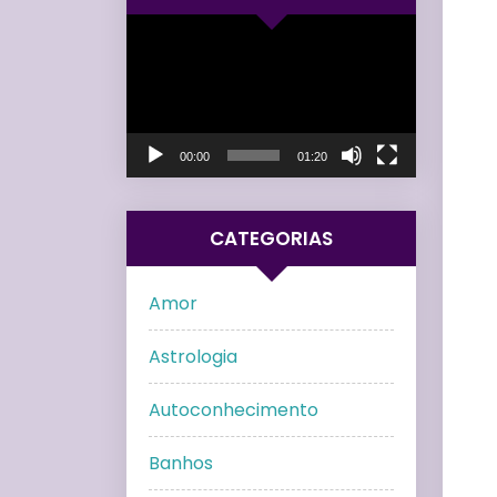
Tocador
de
vídeo
00:00
01:20
CATEGORIAS
Amor
Astrologia
Autoconhecimento
Banhos