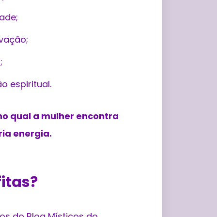
dade;
ovação;
;
o espiritual.
no qual a mulher encontra
ia energia.
itas?
s do Blog Místicos do