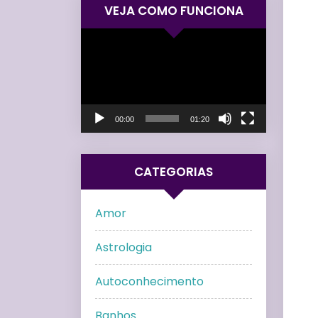
VEJA COMO FUNCIONA
Tocador
de
vídeo
00:00
01:20
CATEGORIAS
Amor
Astrologia
Autoconhecimento
Banhos