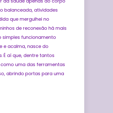
dar da saúde apenas ao corpo
ção balanceada, atividades
edida que mergulhei no
aminhos de reconexão há mais
o simples funcionamento
he e acalma, nasce do
. É aí que, dentre tantos
 como uma das ferramentas
so, abrindo portas para uma