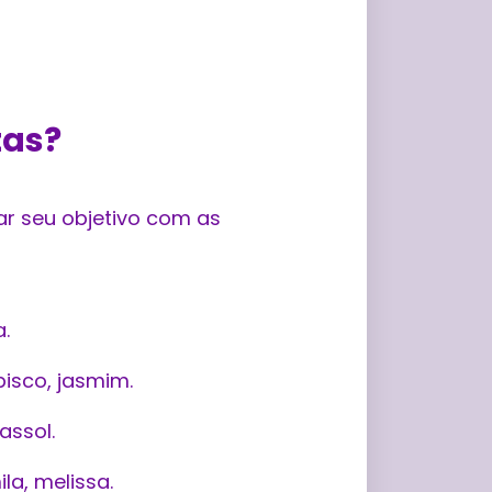
tas?
ar seu objetivo com as
a.
bisco, jasmim.
assol.
a, melissa.