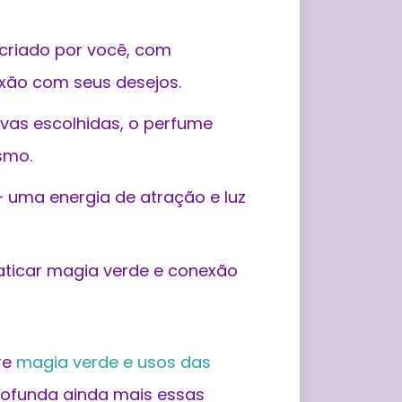
criado por você, com
xão com seus desejos.
as escolhidas, o perfume
smo.
 uma energia de atração e luz
aticar magia verde e conexão
bre
magia verde e usos das
rofunda ainda mais essas