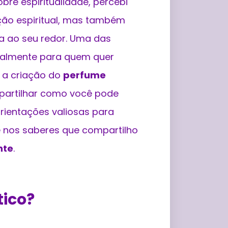
re espiritualidade, percebi
ão espiritual, mas também
ia ao seu redor. Uma das
ipalmente para quem quer
é a criação do
perfume
mpartilhar como você pode
orientações valiosas para
e nos saberes que compartilho
nte
.
tico?