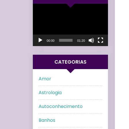
Tocador
de
vídeo
00:00
01:20
CATEGORIAS
Amor
Astrologia
Autoconhecimento
Banhos