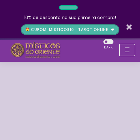
10% de desconto na sua primeira compra!
CUPOM: MISTICOS10 | TAROT ONLINE
DARK
☰