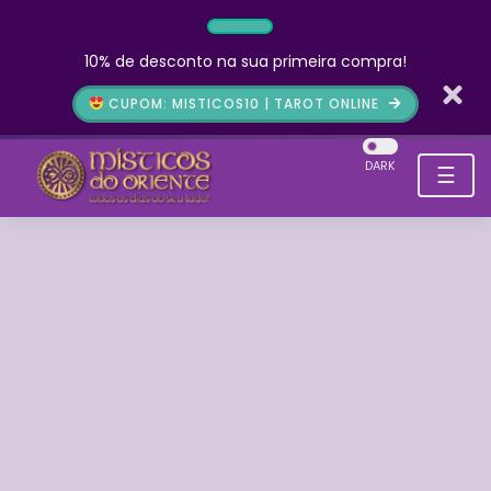
10% de desconto na sua primeira compra!
CUPOM: MISTICOS10 | TAROT ONLINE
DARK
☰