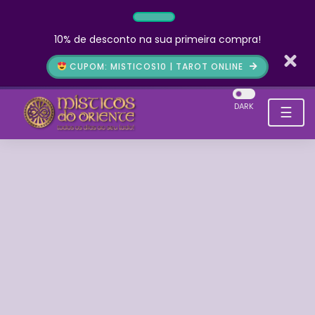
10% de desconto na sua primeira compra!
CUPOM: MISTICOS10 | TAROT ONLINE
DARK
☰