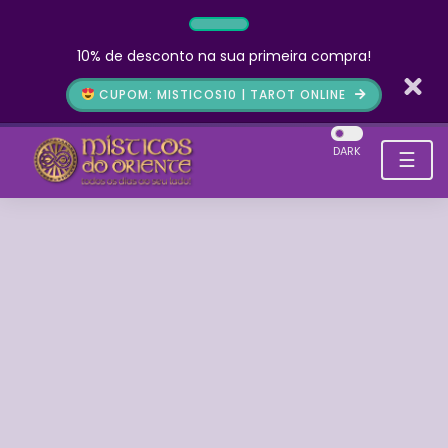
10% de desconto na sua primeira compra!
CUPOM: MISTICOS10 | TAROT ONLINE
DARK
☰