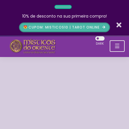
10% de desconto na sua primeira compra!
CUPOM: MISTICOS10 | TAROT ONLINE
DARK
☰