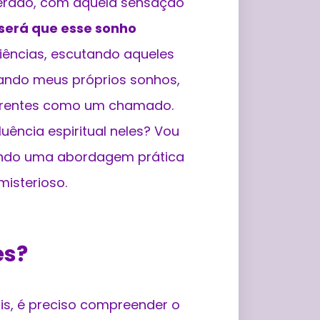
lerado, com aquela sensação
será que esse sonho
ências, escutando aqueles
ando meus próprios sonhos,
orrentes como um chamado.
ência espiritual neles? Vou
zendo uma abordagem prática
misterioso.
es?
ais, é preciso compreender o