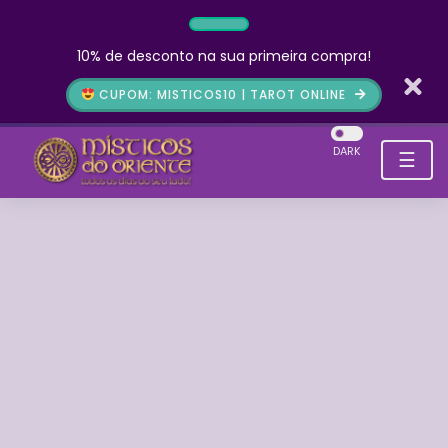
10% de desconto na sua primeira compra!
CUPOM: MISTICOS10 | TAROT ONLINE
DARK
☰