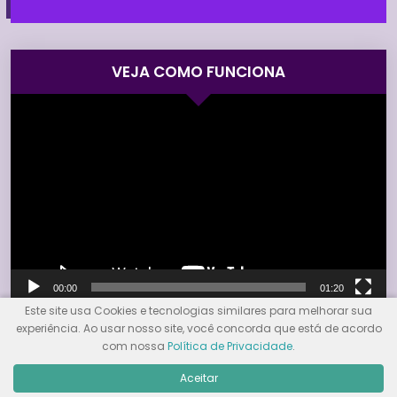
VEJA COMO FUNCIONA
Tocador
de
vídeo
00:00
01:20
Este site usa Cookies e tecnologias similares para melhorar sua
experiência. Ao usar nosso site, você concorda que está de acordo
com nossa
Política de Privacidade
.
CATEGORIAS
Aceitar