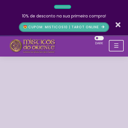
10% de desconto na sua primeira compra!
CUPOM: MISTICOS10 | TAROT ONLINE
DARK
☰