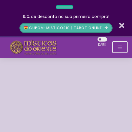
10% de desconto na sua primeira compra!
CUPOM: MISTICOS10 | TAROT ONLINE
DARK
☰