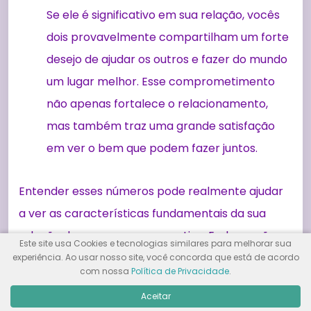
Se ele é significativo em sua relação, vocês
dois provavelmente compartilham um forte
desejo de ajudar os outros e fazer do mundo
um lugar melhor. Esse comprometimento
não apenas fortalece o relacionamento,
mas também traz uma grande satisfação
em ver o bem que podem fazer juntos.
Entender esses números pode realmente ajudar
a ver as características fundamentais da sua
relação de uma nova perspectiva. Embora não
Este site usa Cookies e tecnologias similares para melhorar sua
determinem tudo, eles oferecem pistas valiosas
experiência. Ao usar nosso site, você concorda que está de acordo
com nossa
Política de Privacidade
.
sobre como vocês podem se apoiar e crescer
Aceitar
juntos.
Usar a numerologia dessa forma pode