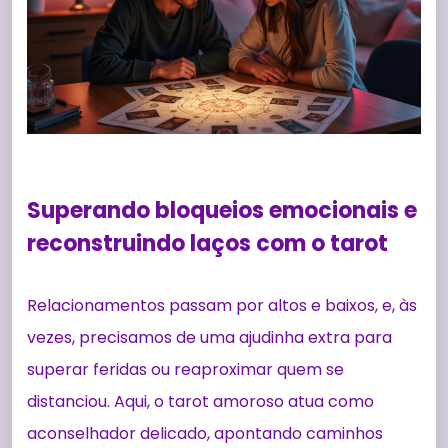
Superando bloqueios emocionais e
reconstruindo laços com o tarot
Relacionamentos passam por altos e baixos, e, às
vezes, precisamos de uma ajudinha extra para
superar feridas ou reaproximar quem se
distanciou. Aqui, o tarot amoroso atua como
aconselhador delicado, apontando caminhos