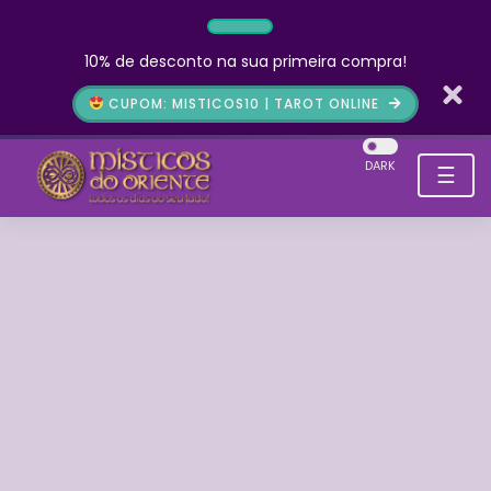
10% de desconto na sua primeira compra!
CUPOM: MISTICOS10 | TAROT ONLINE
DARK
☰