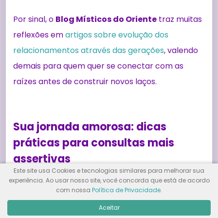
Por sinal, o
Blog Místicos do Oriente
traz muitas
reflexões em
artigos sobre evolução dos
relacionamentos através das gerações
, valendo
demais para quem quer se conectar com as
raízes antes de construir novos laços.
Sua jornada amorosa: dicas
práticas para consultas mais
assertivas
Este site usa Cookies e tecnologias similares para melhorar sua
experiência. Ao usar nosso site, você concorda que está de acordo
Preparar-se antes de uma leitura faz toda
com nossa
Política de Privacidade
.
diferença. Reservar um tempinho só seu, acalmar
Aceitar